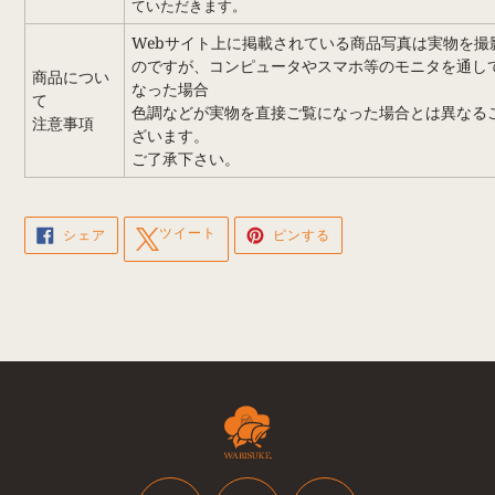
ていただきます。
Webサイト上に掲載されている商品写真は実物を撮
のですが、コンピュータやスマホ等のモニタを通し
商品につい
なった場合
て
色調などが実物を直接ご覧になった場合とは異なる
注意事項
ざいます。
ご了承下さい。
FACEBOOK
TWITTER
PINTEREST
ツイート
シェア
ピンする
で
に
で
シ
投
ピ
ェ
稿
ン
ア
す
す
す
る
る
る