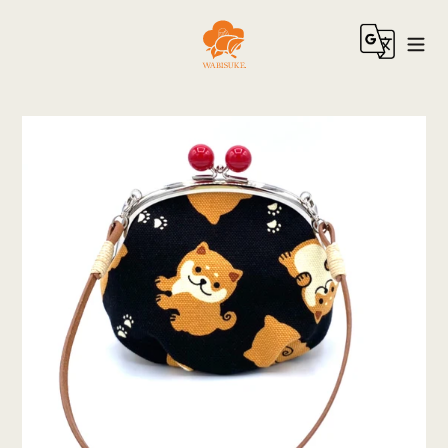
コ
ン
テ
ン
ツ
に
ス
キ
ッ
プ
す
る