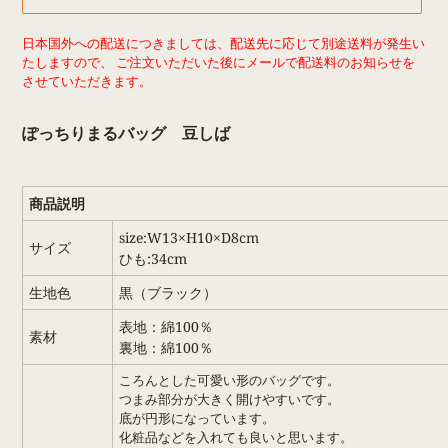
カ
日本国外への配送につきましては、配送先に応じて別途送料が発生い
ー
たしますので、 ご注文いただいた後にメールで配送料のお知らせを
ト
させていただきます。
に
商
ぽっちりまるバッグ 豆しば
品
を
追
加
商品説明
す
る
size:W13×H10×D8cm
サイズ
ひも:34cm
生地色
黒（ブラック）
表地：綿100％
素材
裏地：綿100％
ころんとした可愛い形のバッグです。
つまみ部分が大きく開けやすいです。
底が円形になっています。
化粧品などを入れても良いと思います。