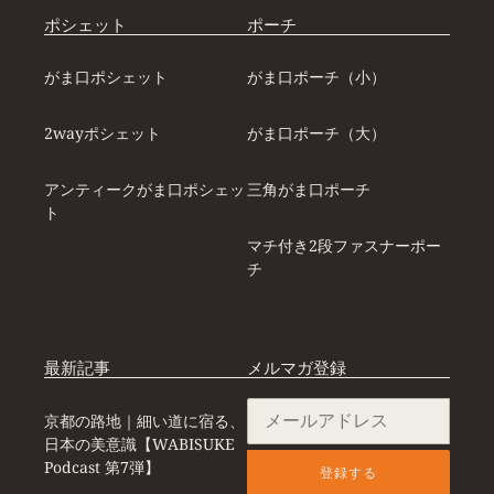
ポシェット
ポーチ
がま口ポシェット
がま口ポーチ（小）
2wayポシェット
がま口ポーチ（大）
アンティークがま口ポシェッ
三角がま口ポーチ
ト
マチ付き2段ファスナーポー
チ
最新記事
メルマガ登録
京都の路地｜細い道に宿る、
日本の美意識【WABISUKE
Podcast 第7弾】
登録する