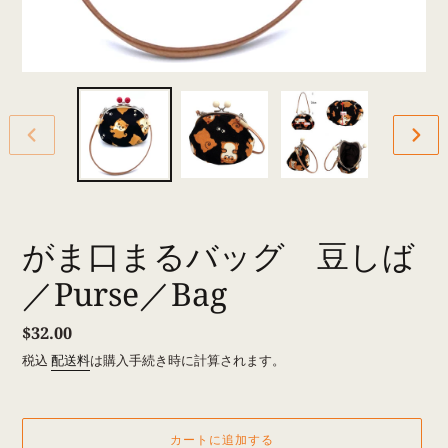
前
次
の
の
ス
ス
ラ
ラ
イ
イ
ド
ド
がま口まるバッグ 豆しば
／Purse／Bag
通
$32.00
常
税込
配送料
は購入手続き時に計算されます。
価
格
カートに追加する