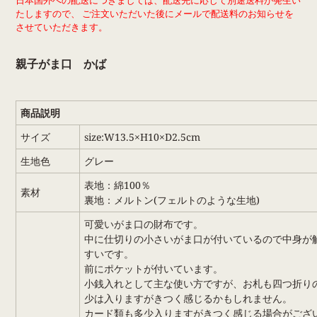
ー
たしますので、 ご注文いただいた後にメールで配送料のお知らせを
ト
させていただきます。
に
商
親子がま口 かば
品
を
追
加
商品説明
す
る
サイズ
size:W13.5×H10×D2.5cm
生地色
グレー
表地：綿100％
素材
裏地：メルトン(フェルトのような生地)
可愛いがま口の財布です。
中に仕切りの小さいがま口が付いているので中身が
すいです。
前にポケットが付いています。
小銭入れとして主な使い方ですが、お札も四つ折り
少は入りますがきつく感じるかもしれません。
カード類も多少入りますがきつく感じる場合がござ