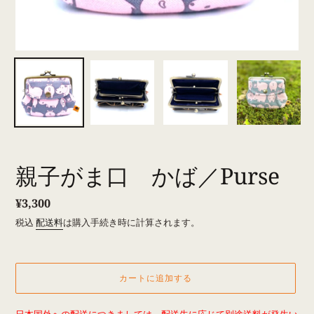
親子がま口 かば／Purse
通
¥3,300
常
税込
配送料
は購入手続き時に計算されます。
価
格
カートに追加する
カ
日本国外への配送につきましては、配送先に応じて別途送料が発生い