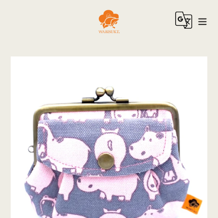
コ
ン
テ
ン
ツ
に
ス
キ
ッ
プ
す
る