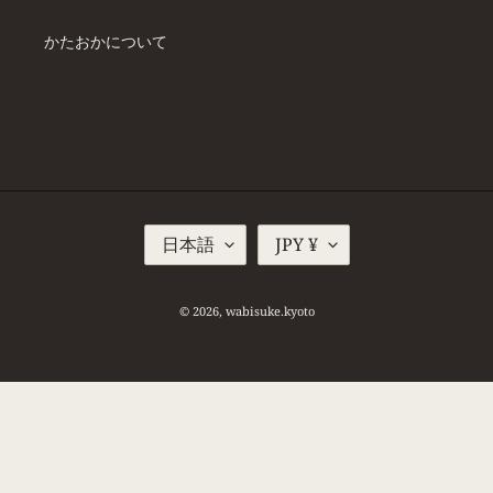
かたおかについて
言
通
日本語
JPY ¥
語
貨
© 2026,
wabisuke.kyoto
右
と
左
の
矢