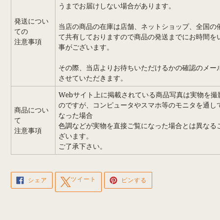
うまでお届けしない場合があります。
発送につい
当店の商品の在庫は店舗、ネットショップ、全国の
ての
て共有しておりますので商品の発送までにお時間を
注意事項
事がございます。
その際、当店よりお待ちいただけるかの確認のメー
させていただきます。
Webサイト上に掲載されている商品写真は実物を撮
のですが、コンピュータやスマホ等のモニタを通し
商品につい
なった場合
て
色調などが実物を直接ご覧になった場合とは異なる
注意事項
ざいます。
ご了承下さい。
FACEBOOK
TWITTER
PINTEREST
ツイート
シェア
ピンする
で
に
で
シ
投
ピ
ェ
稿
ン
ア
す
す
す
る
る
る