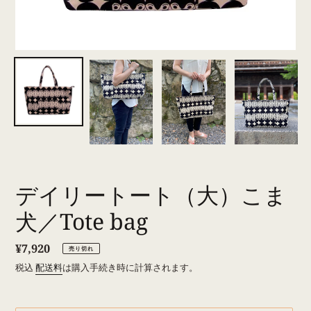
デイリートート（大）こま
犬／Tote bag
通
¥7,920
売り切れ
常
税込
配送料
は購入手続き時に計算されます。
価
格