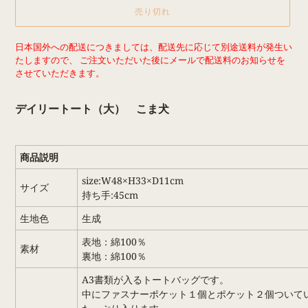
売り切れ
カ
日本国外への配送につきましては、配送先に応じて別途送料が発生い
ー
たしますので、 ご注文いただいた後にメールで配送料のお知らせを
ト
させていただきます。
に
商
デイリートート（大） こま犬
品
を
追
加
商品説明
す
る
size:W48×H33×D11cm
サイズ
持ち手:45cm
生地色
生成
表地：綿100％
素材
裏地：綿100％
A3書類が入るトートバッグです。
中にファスナーポケット１個とポケット２個ついて