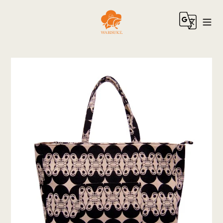
コ
ン
テ
ン
ツ
に
ス
キ
ッ
プ
す
る