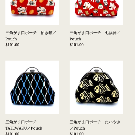
ポ
ポ
ー
ー
チ
チ
招
七
き
福
三角がま口ポーチ 招き猫／
三角がま口ポーチ 七福神／
猫
神
Pouch
Pouch
／
／
通
$101.00
通
$101.00
Pouch
Pouch
常
常
価
価
格
格
三
三
角
角
が
が
ま
ま
口
口
ポ
ポ
ー
ー
チ
チ
TATEWAKU
た
／
い
三角がま口ポーチ
三角がま口ポーチ たいやき
Pouch
や
TATEWAKU／Pouch
／Pouch
き
通
$101.00
通
$101.00