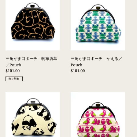
角
角
が
が
ま
ま
口
口
ポ
ポ
ー
ー
チ
チ
帆
か
布
え
三角がま口ポーチ 帆布唐草
三角がま口ポーチ かえる／
唐
る
／Pouch
Pouch
草
／
通
$101.00
通
$101.00
／
Pouch
常
常
売り切れ
価
価
Pouch
格
格
三
三
角
角
が
が
ま
ま
口
口
ポ
ポ
ー
ー