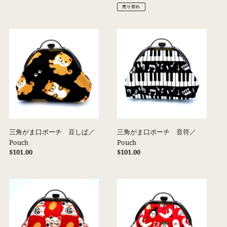
常
常
売り切れ
価
価
格
格
三
三
角
角
が
が
ま
ま
口
口
ポ
ポ
ー
ー
チ
チ
豆
音
し
符
三角がま口ポーチ 豆しば／
三角がま口ポーチ 音符／
ば
／
Pouch
Pouch
／
Pouch
通
$101.00
通
$101.00
Pouch
常
常
価
価
格
格
三
三
角
角
が
が
ま
ま
口
口