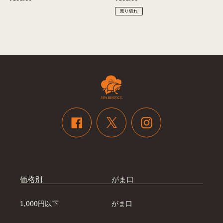
／
常
常
売り切れ
価
価
Pouch
格
格
Twitter
Facebook
Instagram
価格別
がま口
1,000円以下
がま口