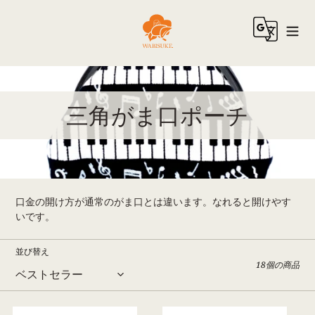
コ
ン
テ
ン
ツ
に
ス
コ
三角がま口ポーチ
キ
ッ
レ
プ
す
ク
る
シ
口金の開け方が通常のがま口とは違います。なれると開けやす
ョ
いです。
ン
並び替え
18個の商品
:
三
三