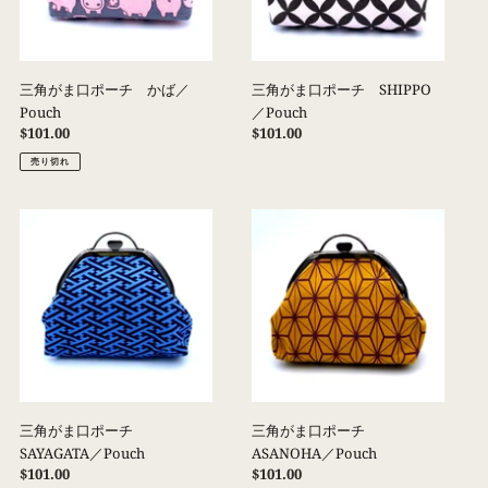
ー
ー
チ
チ
か
SHIPPO
ば
／
三角がま口ポーチ かば／
三角がま口ポーチ SHIPPO
／
Pouch
Pouch
／Pouch
Pouch
通
$101.00
通
$101.00
常
常
売り切れ
価
価
格
格
三
三
角
角
が
が
ま
ま
口
口
ポ
ポ
ー
ー
チ
チ
SAYAGATA
ASANOHA
／
／
三角がま口ポーチ
三角がま口ポーチ
Pouch
Pouch
SAYAGATA／Pouch
ASANOHA／Pouch
通
$101.00
通
$101.00