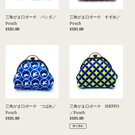
チ
チ
パ
す
ン
ず
三角がま口ポーチ パンダ／
三角がま口ポーチ すずめ／
ダ
め
Pouch
Pouch
／
／
通
$101.00
通
$101.00
Pouch
Pouch
常
常
価
価
格
格
三
三
角
角
が
が
ま
ま
口
口
ポ
ポ
ー
ー
チ
チ
つ
SHIPPO
ば
／
三角がま口ポーチ つばめ／
三角がま口ポーチ SHIPPO
め
Pouch
Pouch
／Pouch
／
通
$101.00
通
$101.00
Pouch
常
常
売り切れ
価
価