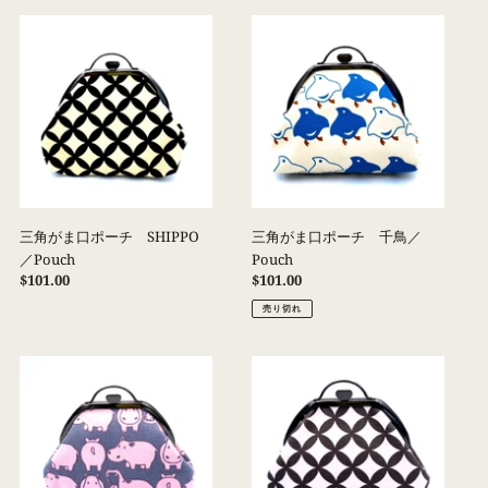
格
格
三
三
角
角
が
が
ま
ま
口
口
ポ
ポ
ー
ー
チ
チ
SHIPPO
千
／
鳥
三角がま口ポーチ SHIPPO
三角がま口ポーチ 千鳥／
Pouch
／
／Pouch
Pouch
Pouch
通
$101.00
通
$101.00
常
常
売り切れ
価
価
格
格
三
三
角
角
が
が
ま
ま
口
口
ポ
ポ